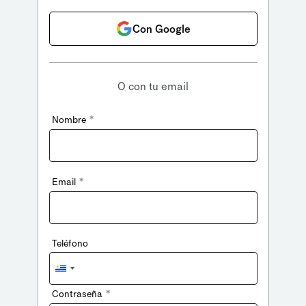
Con Google
O con tu email
*
Nombre
*
Email
Teléfono
Uruguay
+598
*
Contraseña