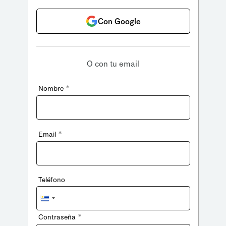
Con Google
O con tu email
*
Nombre
*
Email
Teléfono
Uruguay
+598
*
Contraseña