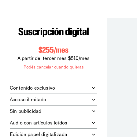
Suscripción digital
$255/mes
A partir del tercer mes $510/mes
Podés cancelar cuando quieras
Contenido exclusivo
Además de leer todos los contenidos
Acceso ilimitado
digitales de
la diaria
, podrás acceder a
los contenidos de Le Monde
Accedés sin límites a todos nuestros
Sin publicidad
diplomatique.
contenidos.
Navegá el sitio web sin espacios
Audio con artículos leídos
publicitarios.
Podrás escuchar los principales
Edición papel digitalizada
artículos del día, leídos por nuestro