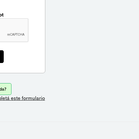
ot
da?
letá este formulario