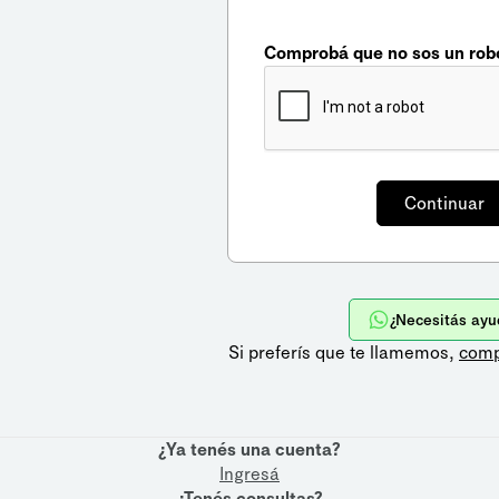
Comprobá que no sos un rob
¿Necesitás ayu
Si preferís que te llamemos,
comp
¿Ya tenés una cuenta?
Ingresá
¿Tenés consultas?