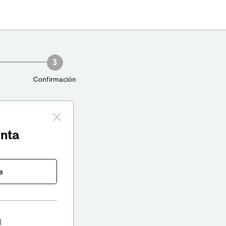
3
Confirmación
enta
e
l