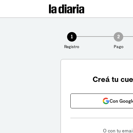
1
2
Registro
Pago
Creá tu cu
Con Googl
O con tu emai