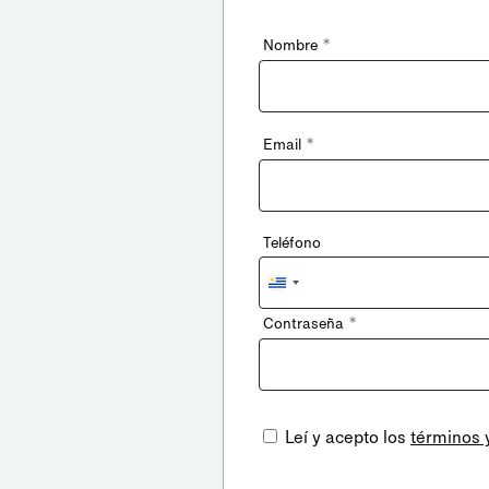
*
Nombre
*
Email
Teléfono
Uruguay
+598
*
Contraseña
Leí y acepto los
términos 