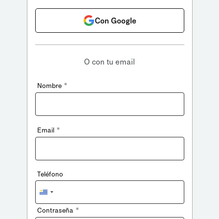
Con Google
O con tu email
*
Nombre
*
Email
Teléfono
Uruguay
+598
*
Contraseña