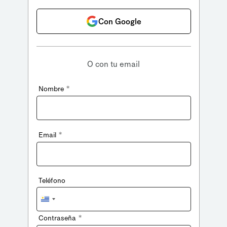
Con Google
O con tu email
*
Nombre
*
Email
Teléfono
Uruguay
+598
*
Contraseña