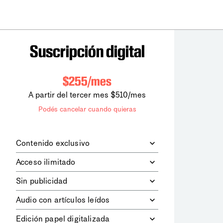
Suscripción digital
$255/mes
A partir del tercer mes $510/mes
Podés cancelar cuando quieras
Contenido exclusivo
Además de leer todos los contenidos
Acceso ilimitado
digitales de
la diaria
, podrás acceder a
los contenidos de Le Monde
Accedés sin límites a todos nuestros
Sin publicidad
diplomatique.
contenidos.
Navegá el sitio web sin espacios
Audio con artículos leídos
publicitarios.
Podrás escuchar los principales
Edición papel digitalizada
artículos del día, leídos por nuestro