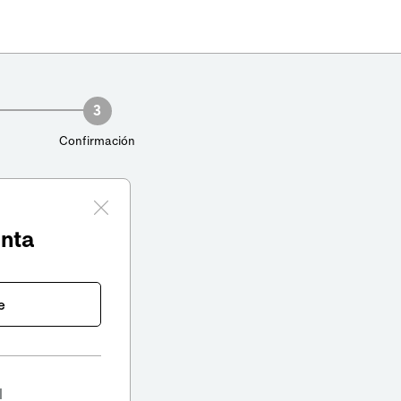
3
Confirmación
enta
e
l