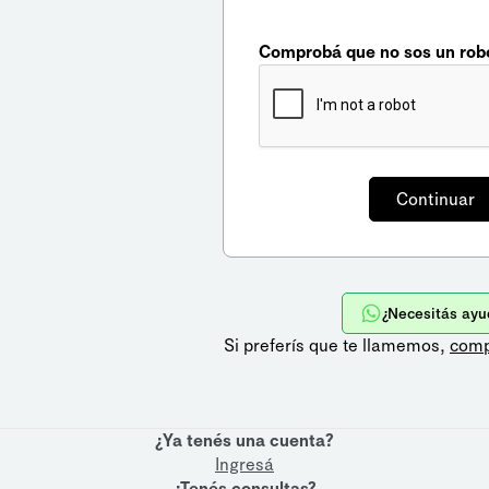
Comprobá que no sos un rob
¿Necesitás ayu
Si preferís que te llamemos,
comp
¿Ya tenés una cuenta?
Ingresá
¿Tenés consultas?