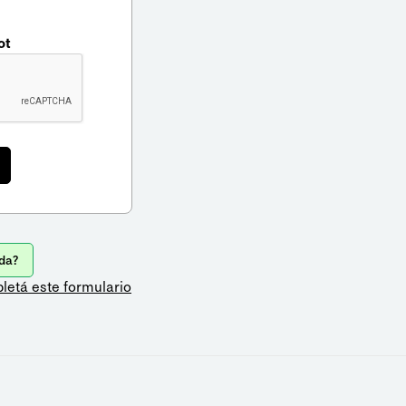
ot
da?
letá este formulario