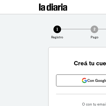
1
2
Registro
Pago
Creá tu cu
Con Googl
O con tu emai