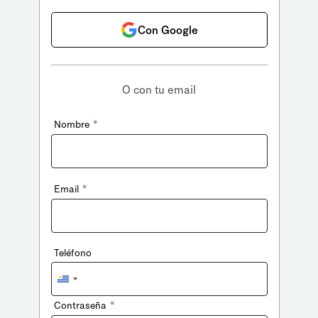
Con Google
O con tu email
*
Nombre
*
Email
Teléfono
Uruguay
+598
*
Contraseña