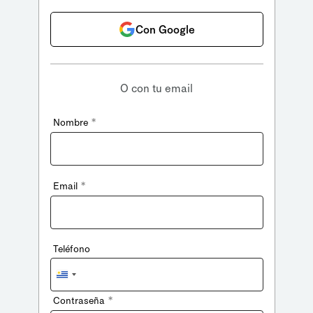
Con Google
O con tu email
*
Nombre
*
Email
Teléfono
Uruguay
+598
*
Contraseña