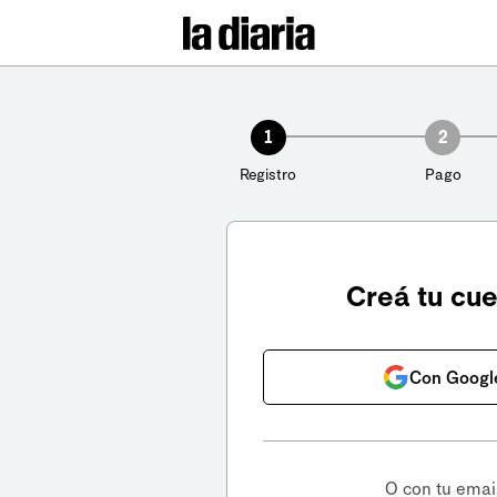
1
2
Registro
Pago
Creá tu cu
Con Googl
O con tu emai