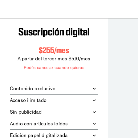
Suscripción digital
$255/mes
A partir del tercer mes $510/mes
Podés cancelar cuando quieras
Contenido exclusivo
Además de leer todos los contenidos
Acceso ilimitado
digitales de
la diaria
, podrás acceder a
los contenidos de Le Monde
Accedés sin límites a todos nuestros
Sin publicidad
diplomatique.
contenidos.
Navegá el sitio web sin espacios
Audio con artículos leídos
publicitarios.
Podrás escuchar los principales
Edición papel digitalizada
artículos del día, leídos por nuestro