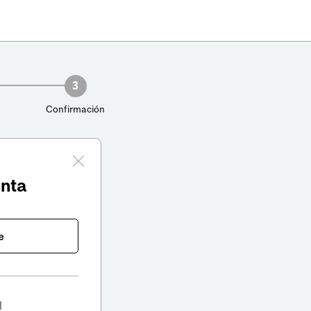
3
Confirmación
enta
e
l