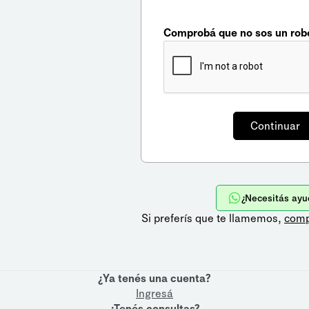
Comprobá que no sos un rob
¿Necesitás ayu
Si preferís que te llamemos,
comp
¿Ya tenés una cuenta?
Ingresá
¿Tenés consultas?