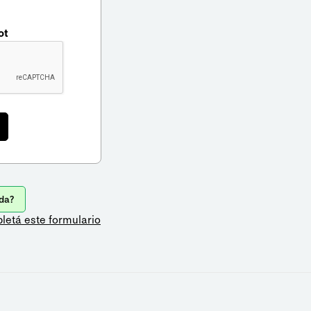
ot
da?
letá este formulario