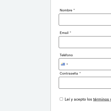
*
Nombre
*
Email
Teléfono
Uruguay
+598
*
Contraseña
Leí y acepto los
términos 