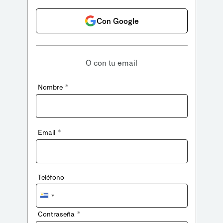
Con Google
O con tu email
*
Nombre
*
Email
Teléfono
Uruguay
+598
*
Contraseña