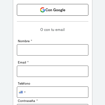
Con Google
O con tu email
*
Nombre
*
Email
Teléfono
Uruguay
+598
*
Contraseña