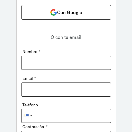
Con Google
O con tu email
*
Nombre
*
Email
Teléfono
Uruguay
+598
*
Contraseña