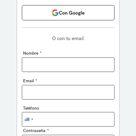
Con Google
O con tu email
*
Nombre
*
Email
Teléfono
Uruguay
+598
*
Contraseña