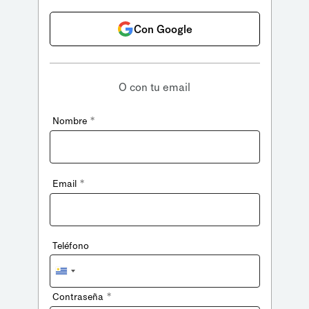
Con Google
O con tu email
*
Nombre
*
Email
Teléfono
Uruguay
+598
*
Contraseña