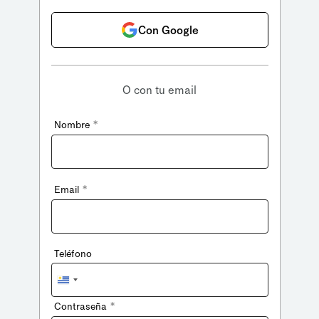
Con Google
O con tu email
*
Nombre
*
Email
Teléfono
Uruguay
+598
*
Contraseña