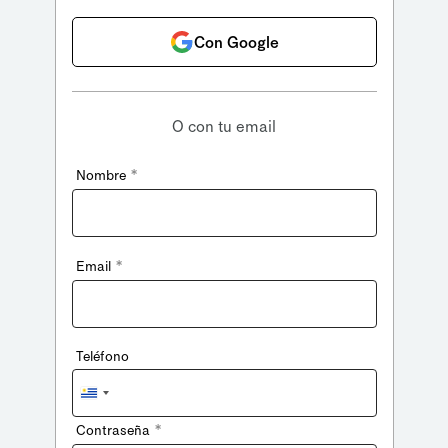
Con Google
O con tu email
*
Nombre
*
Email
Teléfono
Uruguay
+598
*
Contraseña