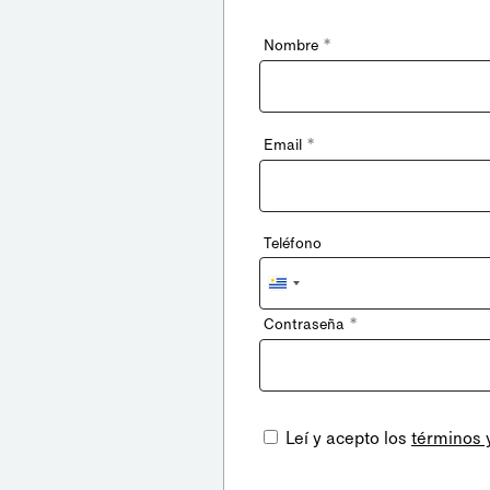
*
Nombre
*
Email
Teléfono
Uruguay
+598
*
Contraseña
Leí y acepto los
términos 