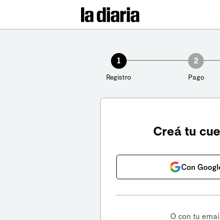
1
2
Registro
Pago
Creá tu cu
Con Googl
O con tu emai