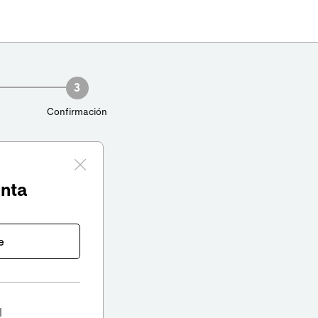
3
Confirmación
enta
e
l