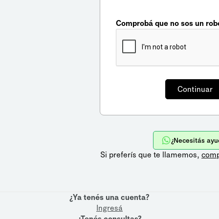
Comprobá que no sos un rob
¿Necesitás ayu
Si preferís que te llamemos,
comp
¿Ya tenés una cuenta?
Ingresá
¿Tenés consultas?