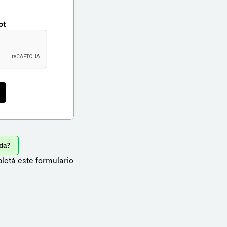
ot
da?
letá este formulario