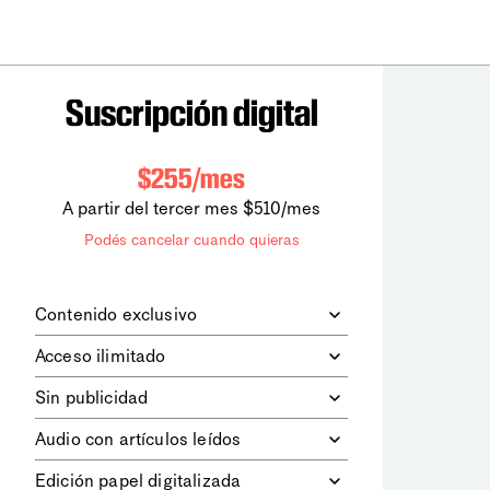
Suscripción digital
$255/mes
A partir del tercer mes $510/mes
Podés cancelar cuando quieras
Contenido exclusivo
Además de leer todos los contenidos
Acceso ilimitado
digitales de
la diaria
, podrás acceder a
los contenidos de Le Monde
Accedés sin límites a todos nuestros
Sin publicidad
diplomatique.
contenidos.
Navegá el sitio web sin espacios
Audio con artículos leídos
publicitarios.
Podrás escuchar los principales
Edición papel digitalizada
artículos del día, leídos por nuestro