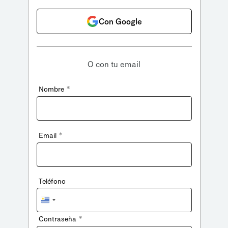
Con Google
O con tu email
*
Nombre
*
Email
Teléfono
Uruguay
+598
*
Contraseña