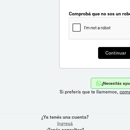
Comprobá que no sos un rob
¿Necesitás ayu
Si preferís que te llamemos,
comp
¿Ya tenés una cuenta?
Ingresá
¿Tenés consultas?