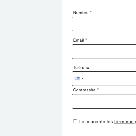
*
Nombre
*
Email
Teléfono
Uruguay
+598
*
Contraseña
Leí y acepto los
términos 