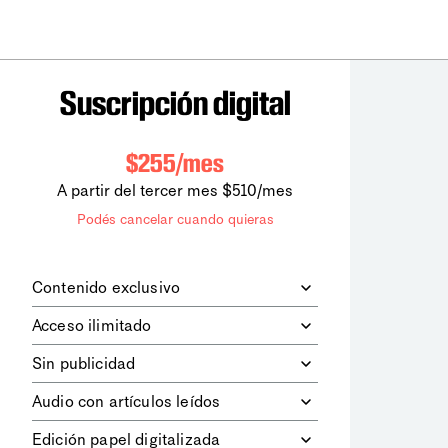
Suscripción digital
$255/mes
A partir del tercer mes $510/mes
Podés cancelar cuando quieras
Contenido exclusivo
Además de leer todos los contenidos
Acceso ilimitado
digitales de
la diaria
, podrás acceder a
los contenidos de Le Monde
Accedés sin límites a todos nuestros
Sin publicidad
diplomatique.
contenidos.
Navegá el sitio web sin espacios
Audio con artículos leídos
publicitarios.
Podrás escuchar los principales
Edición papel digitalizada
artículos del día, leídos por nuestro