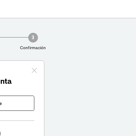
3
Confirmación
enta
e
l