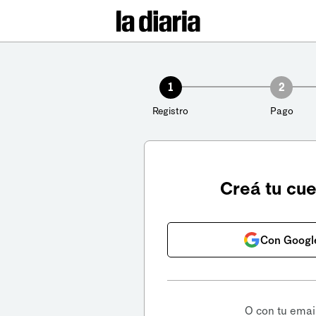
1
2
Registro
Pago
Creá tu cu
Con Googl
O con tu emai