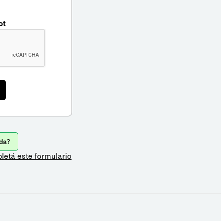
ot
da?
letá este formulario