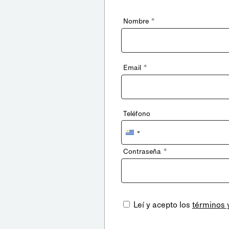
*
Nombre
*
Email
Teléfono
Uruguay
+598
*
Contraseña
Leí y acepto los
términos 