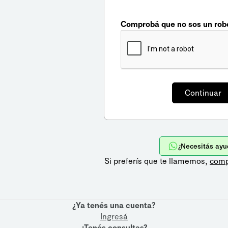
Comprobá que no sos un rob
¿Necesitás ayu
Si preferís que te llamemos,
comp
¿Ya tenés una cuenta?
Ingresá
¿Tenés consultas?