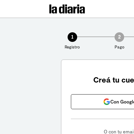
1
2
Registro
Pago
Creá tu cu
Con Googl
O con tu emai