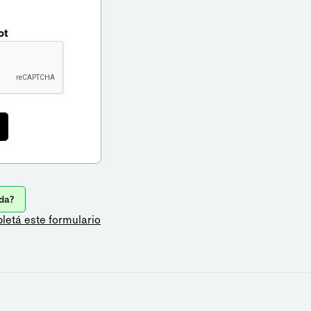
ot
da?
letá este formulario