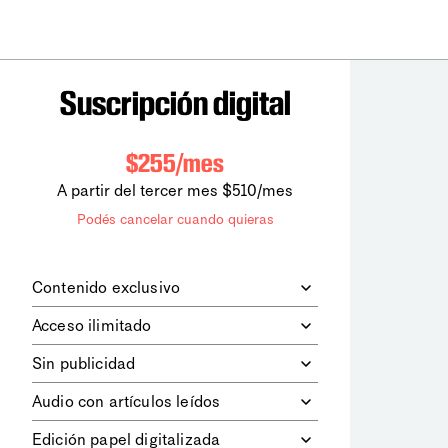
Suscripción digital
$255/mes
A partir del tercer mes $510/mes
Podés cancelar cuando quieras
Contenido exclusivo
Además de leer todos los contenidos
Acceso ilimitado
digitales de
la diaria
, podrás acceder a
los contenidos de Le Monde
Accedés sin límites a todos nuestros
Sin publicidad
diplomatique.
contenidos.
Navegá el sitio web sin espacios
Audio con artículos leídos
publicitarios.
Podrás escuchar los principales
Edición papel digitalizada
artículos del día, leídos por nuestro