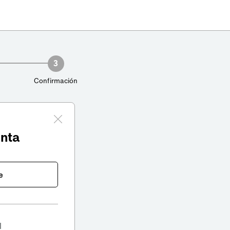
3
Confirmación
enta
e
l