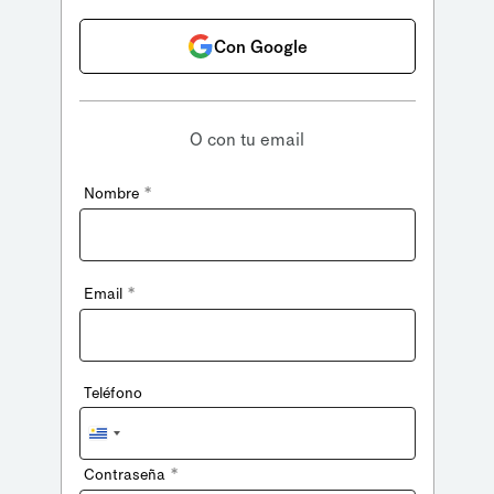
Con Google
O con tu email
*
Nombre
*
Email
Teléfono
Uruguay
+598
*
Contraseña