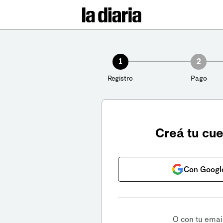
1
2
Registro
Pago
Creá tu cu
Con Googl
O con tu emai