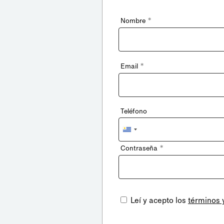
*
Nombre
*
Email
Teléfono
Uruguay
+598
*
Contraseña
Leí y acepto los
términos 