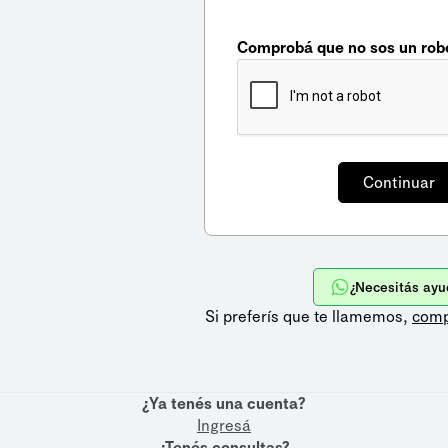
Comprobá que no sos un rob
¿Necesitás ayu
Si preferís que te llamemos,
comp
¿Ya tenés una cuenta?
Ingresá
¿Tenés consultas?