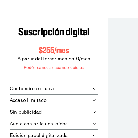
Suscripción digital
$255/mes
A partir del tercer mes $510/mes
Podés cancelar cuando quieras
Contenido exclusivo
Además de leer todos los contenidos
Acceso ilimitado
digitales de
la diaria
, podrás acceder a
los contenidos de Le Monde
Accedés sin límites a todos nuestros
Sin publicidad
diplomatique.
contenidos.
Navegá el sitio web sin espacios
Audio con artículos leídos
publicitarios.
Podrás escuchar los principales
Edición papel digitalizada
artículos del día, leídos por nuestro