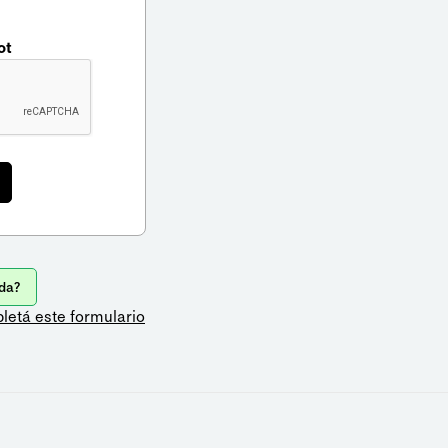
ot
da?
letá este formulario