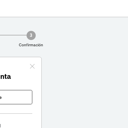
3
Confirmación
enta
e
l