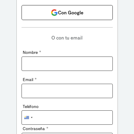
Con Google
O con tu email
*
Nombre
*
Email
Teléfono
Uruguay
+598
*
Contraseña