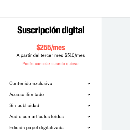
Suscripción digital
$255/mes
A partir del tercer mes $510/mes
Podés cancelar cuando quieras
Contenido exclusivo
Además de leer todos los contenidos
Acceso ilimitado
digitales de
la diaria
, podrás acceder a
los contenidos de Le Monde
Accedés sin límites a todos nuestros
Sin publicidad
diplomatique.
contenidos.
Navegá el sitio web sin espacios
Audio con artículos leídos
publicitarios.
Podrás escuchar los principales
Edición papel digitalizada
artículos del día, leídos por nuestro