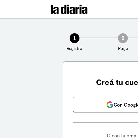
1
2
Registro
Pago
Creá tu cu
Con Googl
O con tu emai