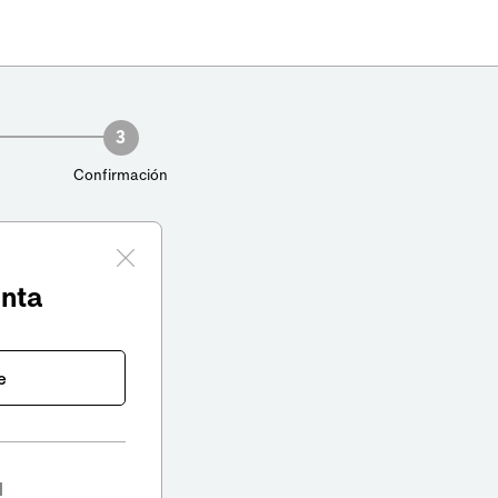
3
Confirmación
enta
e
l