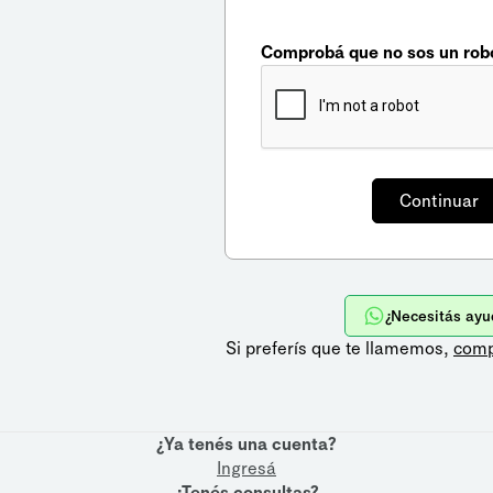
Comprobá que no sos un rob
¿Necesitás ayu
Si preferís que te llamemos,
comp
¿Ya tenés una cuenta?
Ingresá
¿Tenés consultas?