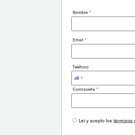
*
Nombre
*
Email
Teléfono
Uruguay
+598
*
Contraseña
Leí y acepto los
términos 