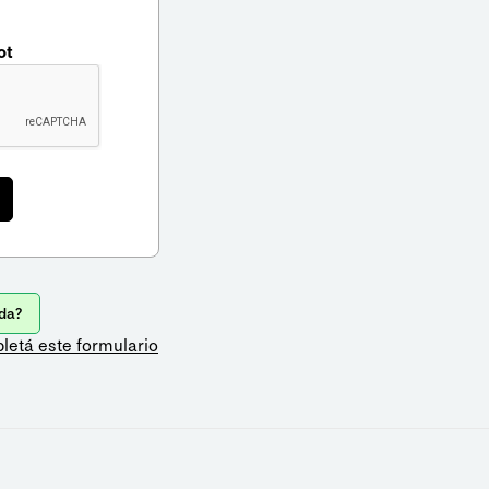
ot
da?
letá este formulario