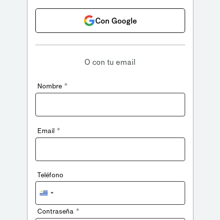
Con Google
O con tu email
*
Nombre
*
Email
Teléfono
Uruguay
+598
*
Contraseña