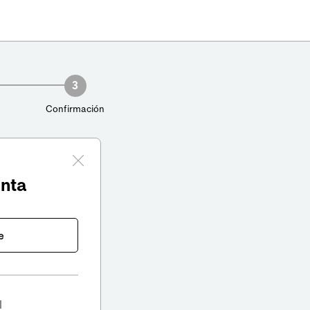
3
Confirmación
enta
e
l