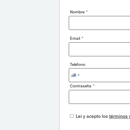
*
Nombre
*
Email
Teléfono
Uruguay
+598
*
Contraseña
Leí y acepto los
términos 