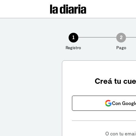
1
2
Registro
Pago
Creá tu cu
Con Googl
O con tu emai