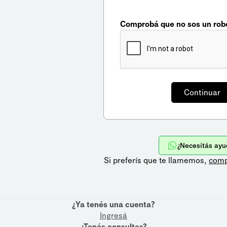
Comprobá que no sos un rob
¿Necesitás ayu
Si preferís que te llamemos,
comp
¿Ya tenés una cuenta?
Ingresá
¿Tenés consultas?