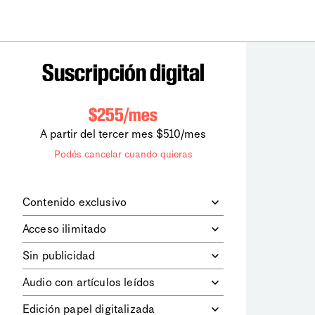
Suscripción digital
$255/mes
A partir del tercer mes $510/mes
Podés cancelar cuando quieras
Contenido exclusivo
Además de leer todos los contenidos
Acceso ilimitado
digitales de
la diaria
, podrás acceder a
los contenidos de Le Monde
Accedés sin límites a todos nuestros
Sin publicidad
diplomatique.
contenidos.
Navegá el sitio web sin espacios
Audio con artículos leídos
publicitarios.
Podrás escuchar los principales
Edición papel digitalizada
artículos del día, leídos por nuestro