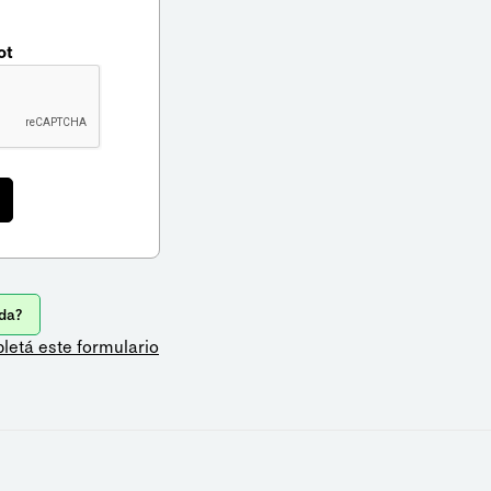
ot
da?
letá este formulario