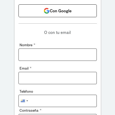
Con Google
O con tu email
*
Nombre
*
Email
Teléfono
Uruguay
+598
*
Contraseña