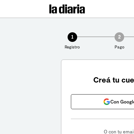
1
2
Registro
Pago
Creá tu cu
Con Googl
O con tu emai