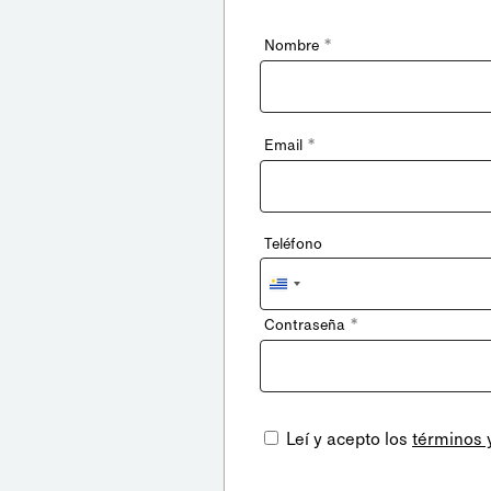
*
Nombre
*
Email
Teléfono
Uruguay
+598
*
Contraseña
Leí y acepto los
términos 