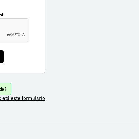
ot
da?
letá este formulario