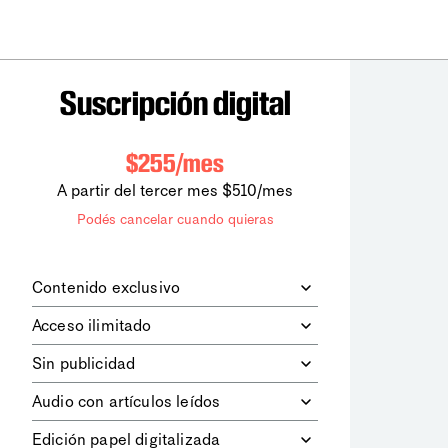
Suscripción digital
$255/mes
A partir del tercer mes $510/mes
Podés cancelar cuando quieras
Contenido exclusivo
Además de leer todos los contenidos
Acceso ilimitado
digitales de
la diaria
, podrás acceder a
los contenidos de Le Monde
Accedés sin límites a todos nuestros
Sin publicidad
diplomatique.
contenidos.
Navegá el sitio web sin espacios
Audio con artículos leídos
publicitarios.
Podrás escuchar los principales
Edición papel digitalizada
artículos del día, leídos por nuestro