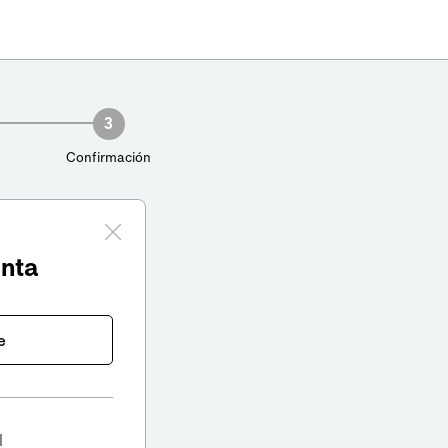
3
Confirmación
enta
e
l