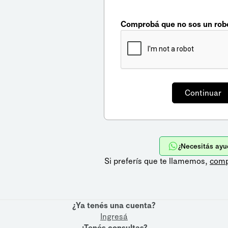
Comprobá que no sos un rob
¿Necesitás ayu
Si preferís que te llamemos,
comp
¿Ya tenés una cuenta?
Ingresá
¿Tenés consultas?