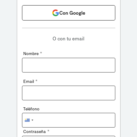
Con Google
O con tu email
*
Nombre
*
Email
Teléfono
Uruguay
+598
*
Contraseña