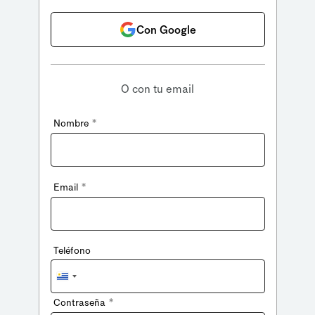
Con Google
O con tu email
*
Nombre
*
Email
Teléfono
Uruguay
+598
*
Contraseña