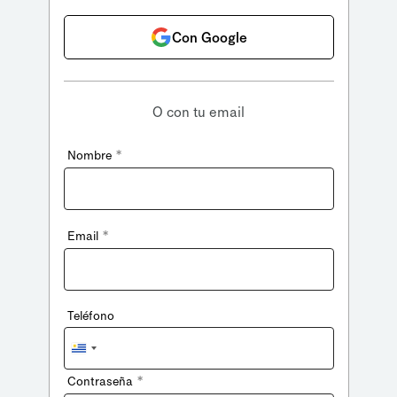
Con Google
O con tu email
*
Nombre
*
Email
Teléfono
Uruguay
+598
*
Contraseña