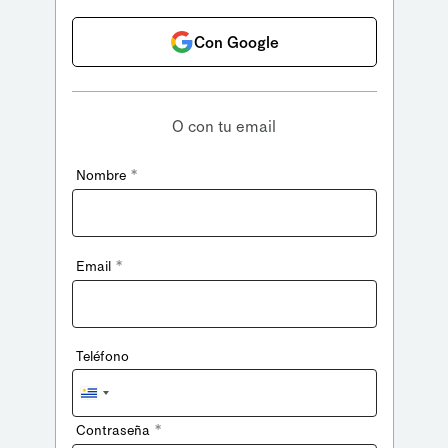
Con Google
O con tu email
*
Nombre
*
Email
Teléfono
Uruguay
+598
*
Contraseña