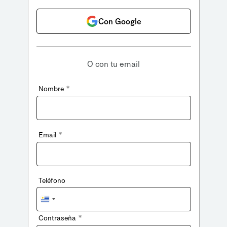
Con Google
O con tu email
*
Nombre
*
Email
Teléfono
Uruguay
+598
*
Contraseña