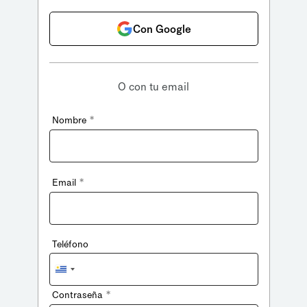
Con Google
O con tu email
*
Nombre
*
Email
Teléfono
Uruguay
+598
*
Contraseña