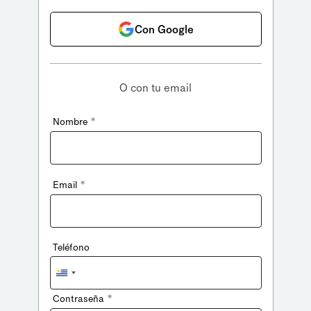
Con Google
O con tu email
*
Nombre
*
Email
Teléfono
Uruguay
+598
*
Contraseña