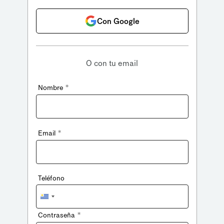
Con Google
O con tu email
*
Nombre
*
Email
Teléfono
Uruguay
+598
*
Contraseña