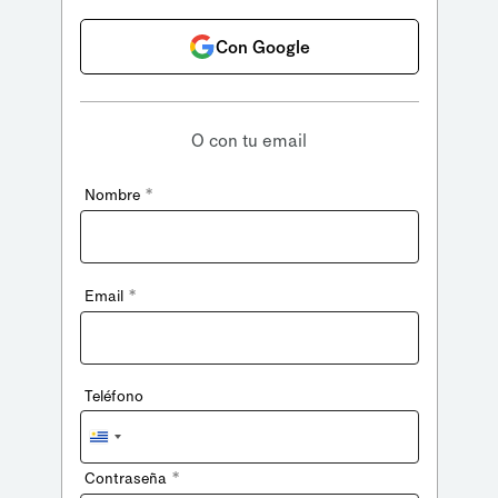
Con Google
O con tu email
*
Nombre
*
Email
Teléfono
Uruguay
+598
*
Contraseña