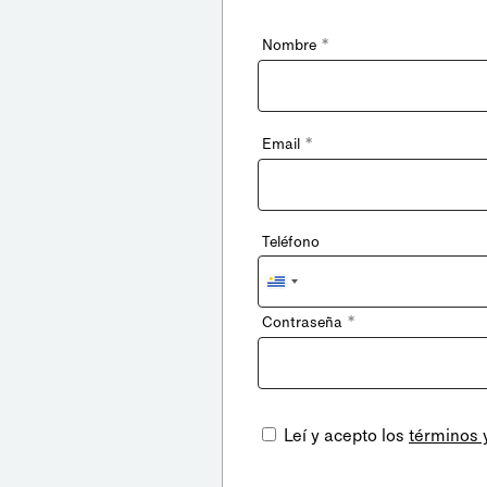
*
Nombre
*
Email
Teléfono
Uruguay
+598
*
Contraseña
Leí y acepto los
términos 