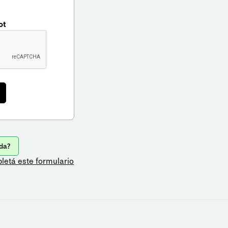
ot
da?
letá este formulario