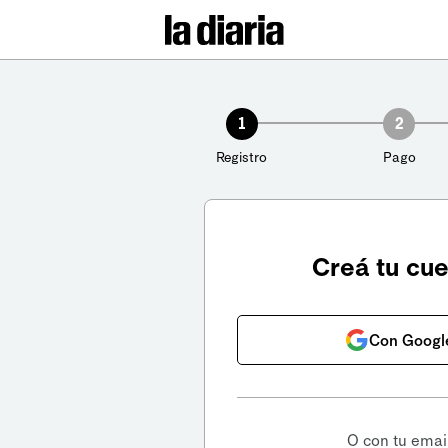
1
2
Registro
Pago
Creá tu cu
Con Googl
O con tu emai