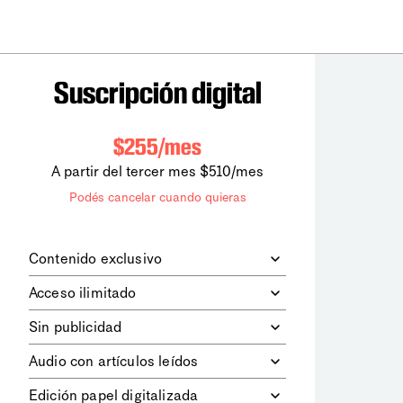
Suscripción digital
$255/mes
A partir del tercer mes $510/mes
Podés cancelar cuando quieras
Contenido exclusivo
Además de leer todos los contenidos
Acceso ilimitado
digitales de
la diaria
, podrás acceder a
los contenidos de Le Monde
Accedés sin límites a todos nuestros
Sin publicidad
diplomatique.
contenidos.
Navegá el sitio web sin espacios
Audio con artículos leídos
publicitarios.
Podrás escuchar los principales
Edición papel digitalizada
artículos del día, leídos por nuestro