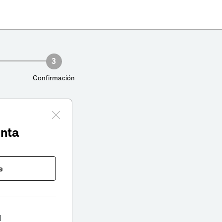
3
Confirmación
enta
e
l