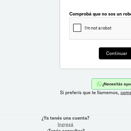
Comprobá que no sos un rob
¿Necesitás ayu
Si preferís que te llamemos,
comp
¿Ya tenés una cuenta?
Ingresá
¿Tenés consultas?