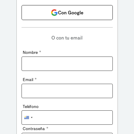
Con Google
O con tu email
*
Nombre
*
Email
Teléfono
Uruguay
+598
*
Contraseña