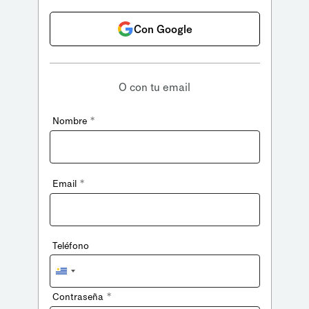
Con Google
O con tu email
*
Nombre
*
Email
Teléfono
Uruguay
+598
*
Contraseña