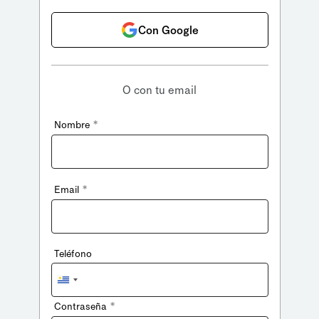
Con Google
O con tu email
*
Nombre
*
Email
Teléfono
Uruguay
+598
*
Contraseña