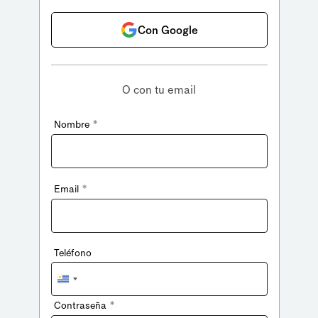
Con Google
O con tu email
*
Nombre
*
Email
Teléfono
Uruguay
+598
*
Contraseña