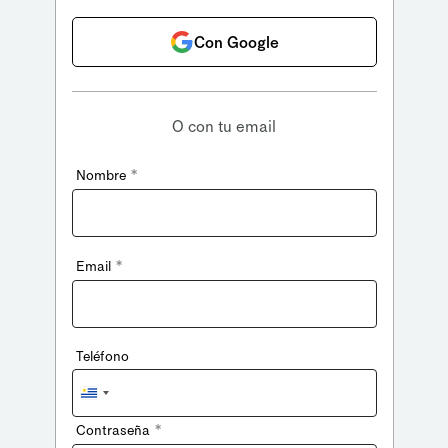
Con Google
O con tu email
*
Nombre
*
Email
Teléfono
Uruguay
+598
*
Contraseña