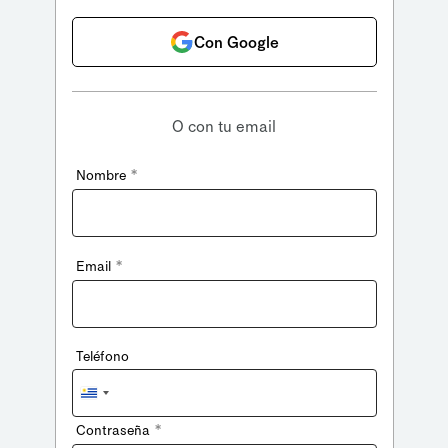
Con Google
O con tu email
*
Nombre
*
Email
Teléfono
Uruguay
+598
*
Contraseña