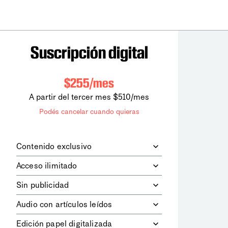
Suscripción digital
$255/mes
A partir del tercer mes $510/mes
Podés cancelar cuando quieras
Contenido exclusivo
Además de leer todos los contenidos
Acceso ilimitado
digitales de
la diaria
, podrás acceder a
los contenidos de Le Monde
Accedés sin límites a todos nuestros
Sin publicidad
diplomatique.
contenidos.
Navegá el sitio web sin espacios
Audio con artículos leídos
publicitarios.
Podrás escuchar los principales
Edición papel digitalizada
artículos del día, leídos por nuestro