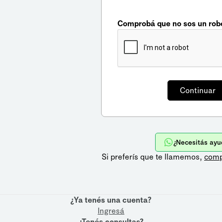
Comprobá que no sos un rob
¿Necesitás ayu
Si preferís que te llamemos,
comp
¿Ya tenés una cuenta?
Ingresá
¿Tenés consultas?