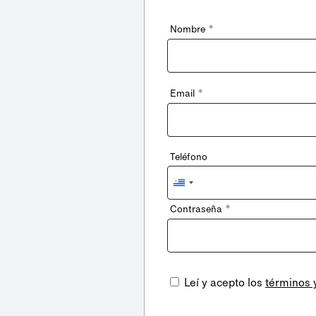
*
Nombre
*
Email
Teléfono
Uruguay
+598
*
Contraseña
Leí y acepto los
términos 