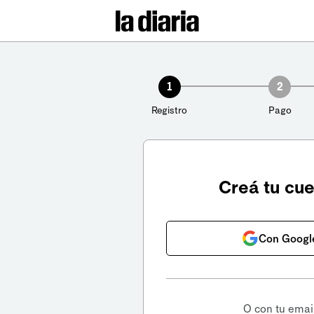
1
2
Registro
Pago
Creá tu cu
Con Googl
O con tu emai