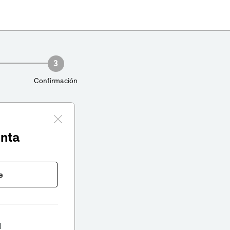
3
Confirmación
enta
e
l