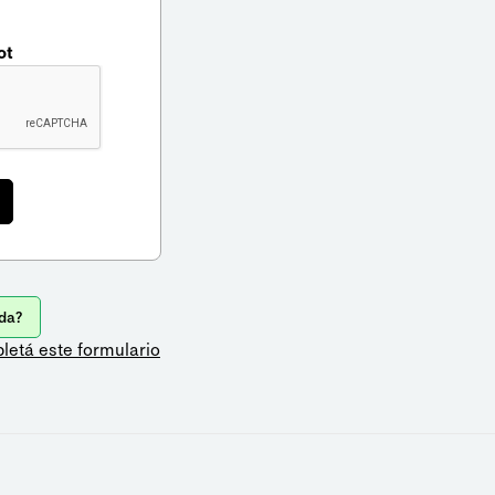
ot
da?
letá este formulario