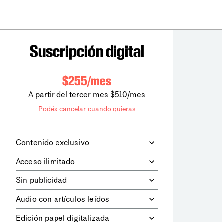
Suscripción digital
$255/mes
A partir del tercer mes $510/mes
Podés cancelar cuando quieras
Contenido exclusivo
Además de leer todos los contenidos
Acceso ilimitado
digitales de
la diaria
, podrás acceder a
los contenidos de Le Monde
Accedés sin límites a todos nuestros
Sin publicidad
diplomatique.
contenidos.
Navegá el sitio web sin espacios
Audio con artículos leídos
publicitarios.
Podrás escuchar los principales
Edición papel digitalizada
artículos del día, leídos por nuestro