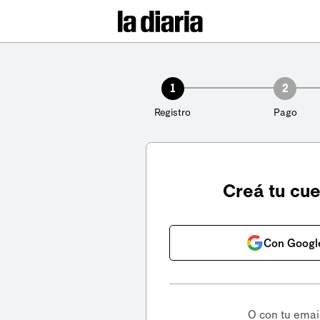
1
2
Registro
Pago
Creá tu cu
Con Googl
O con tu emai