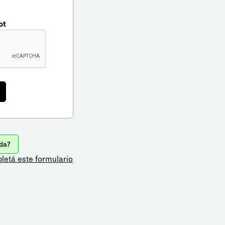
ot
da?
letá este formulario