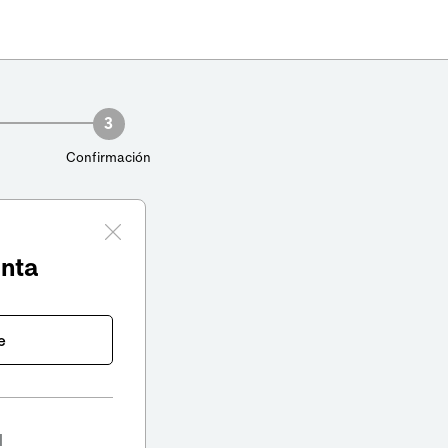
3
Confirmación
enta
e
l