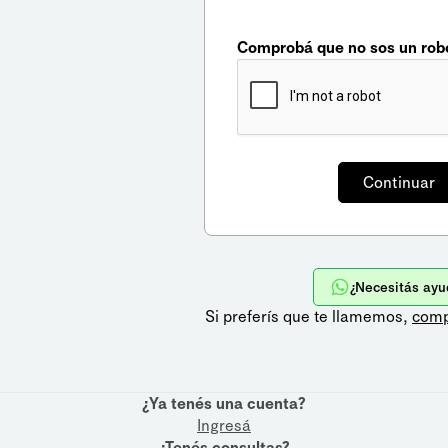
Comprobá que no sos un rob
¿Necesitás ayu
Si preferís que te llamemos,
comp
¿Ya tenés una cuenta?
Ingresá
¿Tenés consultas?