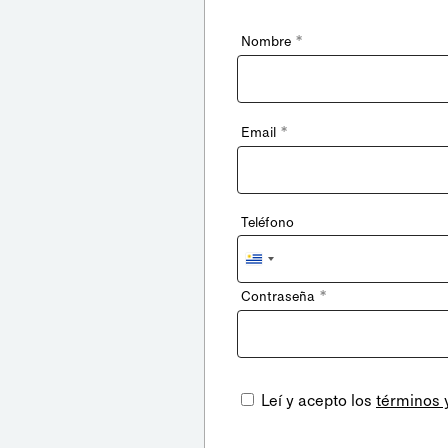
*
Nombre
*
Email
Teléfono
Uruguay
+598
*
Contraseña
Leí y acepto los
términos 