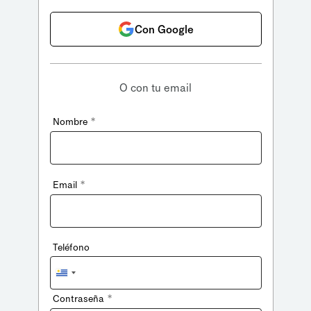
Con Google
O con tu email
*
Nombre
*
Email
Teléfono
Uruguay
+598
*
Contraseña