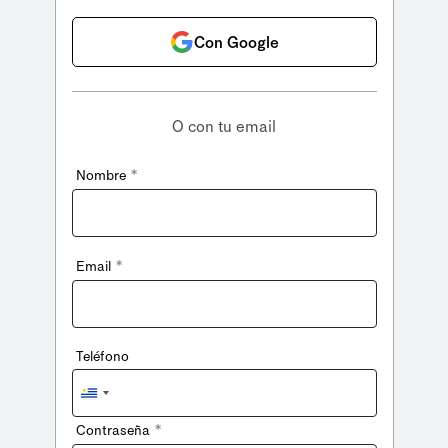
Con Google
O con tu email
*
Nombre
*
Email
Teléfono
Uruguay
+598
*
Contraseña