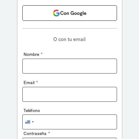
Con Google
O con tu email
*
Nombre
*
Email
Teléfono
Uruguay
+598
*
Contraseña