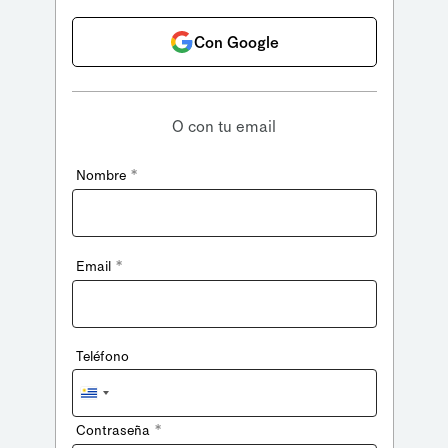
Con Google
O con tu email
*
Nombre
*
Email
Teléfono
Uruguay
+598
*
Contraseña